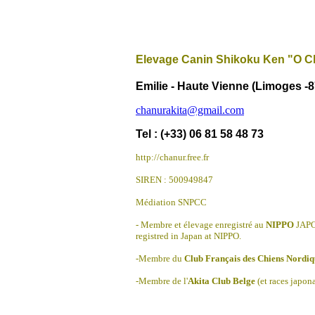
Elevage Canin Shikoku Ken "O C
Emilie - Haute Vienne (Limoges -8
chanurakita@gmail.com
Tel : (+33) 06 81 58 48 73
http://chanur.free.fr
SIREN : 500949847
Médiation SNPCC
- Membre et élevage enregistré au
NIPPO
JAPO
registred in Japan at NIPPO.
-Membre du
Club Français des Chiens Nordiqu
-Membre de l'
Akita Club Belge
(et races japon