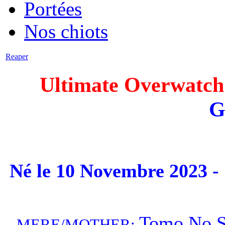
Portées
Nos chiots
Reaper
Ultimate Overwatch
G
Né le 10 Novembre 20
Tomo No S
MERE/MOTHER
: